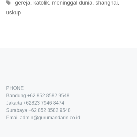
Tag
gereja
,
katolik
,
meninggal dunia
,
shanghai
,
uskup
PHONE
Bandung
+62 852 8582 9548
Jakarta
+62
823 7946 8474
Surabaya
+62 852 8582 9548
Email
admin@gurumandarin.co.id