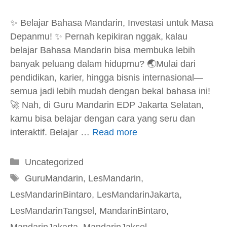
✨ Belajar Bahasa Mandarin, Investasi untuk Masa
Depanmu! ✨ Pernah kepikiran nggak, kalau
belajar Bahasa Mandarin bisa membuka lebih
banyak peluang dalam hidupmu? 🌏Mulai dari
pendidikan, karier, hingga bisnis internasional—
semua jadi lebih mudah dengan bekal bahasa ini!
🚀 Nah, di Guru Mandarin EDP Jakarta Selatan,
kamu bisa belajar dengan cara yang seru dan
interaktif. Belajar …
Read more
Kategori
Uncategorized
Tag
GuruMandarin
,
LesMandarin
,
LesMandarinBintaro
,
LesMandarinJakarta
,
LesMandarinTangsel
,
MandarinBintaro
,
MandarinJakarta
,
MandarinJaksel
,