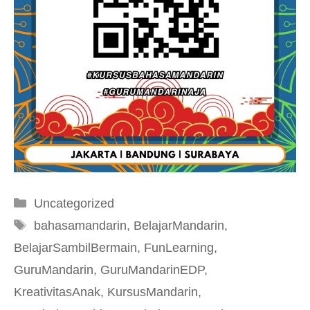
Kategori
Uncategorized
Tag
bahasamandarin
,
BelajarMandarin
,
BelajarSambilBermain
,
FunLearning
,
GuruMandarin
,
GuruMandarinEDP
,
KreativitasAnak
,
KursusMandarin
,