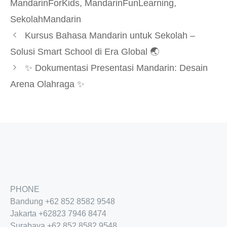
MandarinForKids
,
MandarinFunLearning
,
SekolahMandarin
Kursus Bahasa Mandarin untuk Sekolah –
Solusi Smart School di Era Global 🌏
✨ Dokumentasi Presentasi Mandarin: Desain
Arena Olahraga ✨
PHONE
Bandung
+62 852 8582 9548
Jakarta
+62
823 7946 8474
Surabaya
+62 852 8582 9548