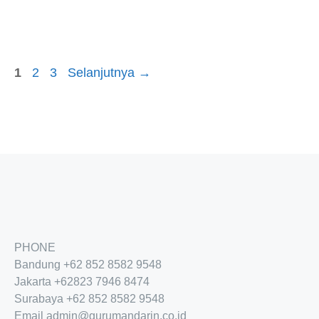
Halaman
Halaman
Halaman
1
2
3
Selanjutnya
→
PHONE
Bandung
+62 852 8582 9548
Jakarta
+62
823 7946 8474
Surabaya
+62 852 8582 9548
Email
admin@gurumandarin.co.id