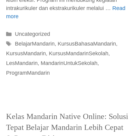
intrakurikuler dan ekstrakurikuler melalui …
Read
more
Kategori
Uncategorized
Tag
BelajarMandarin
,
KursusBahasaMandarin
,
KursusMandarin
,
KursusMandarinSekolah
,
LesMandarin
,
MandarinUntukSekolah
,
ProgramMandarin
Kelas Mandarin Native Online: Solusi
Tepat Belajar Mandarin Lebih Cepat