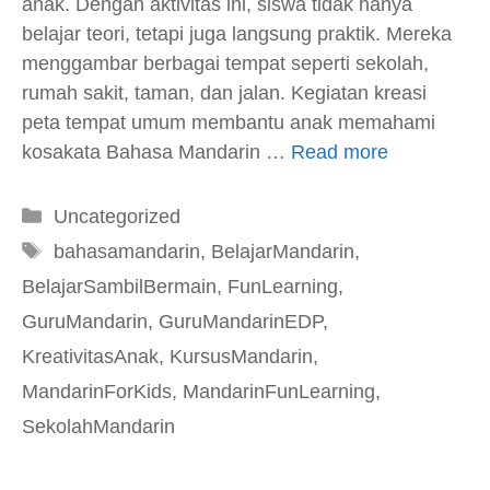
anak. Dengan aktivitas ini, siswa tidak hanya
belajar teori, tetapi juga langsung praktik. Mereka
menggambar berbagai tempat seperti sekolah,
rumah sakit, taman, dan jalan. Kegiatan kreasi
peta tempat umum membantu anak memahami
kosakata Bahasa Mandarin …
Read more
Kategori
Uncategorized
Tag
bahasamandarin
,
BelajarMandarin
,
BelajarSambilBermain
,
FunLearning
,
GuruMandarin
,
GuruMandarinEDP
,
KreativitasAnak
,
KursusMandarin
,
MandarinForKids
,
MandarinFunLearning
,
SekolahMandarin