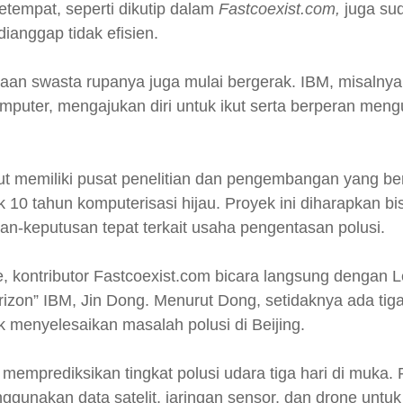
etempat, seperti dikutip dalam
Fastcoexist.com,
juga su
dianggap tidak efisien.
ahaan swasta rupanya juga mulai bergerak. IBM, misalny
mputer, mengajukan diri untuk ikut serta berperan mengu
t memiliki pusat penelitian dan pengembangan yang b
 10 tahun komputerisasi hijau. Proyek ini diharapkan b
n-keputusan tepat terkait usaha pengentasan polusi.
 kontributor Fastcoexist.com bicara langsung dengan L
izon” IBM, Jin Dong. Menurut Dong, setidaknya ada tig
k menyelesaikan masalah polusi di Beijing.
memprediksikan tingkat polusi udara tiga hari di muka.
ggunakan data satelit, jaringan sensor, dan drone untu