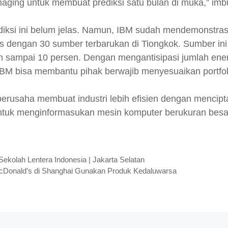
maging untuk membuat prediksi satu bulan di muka,” im
ediksi ini belum jelas. Namun, IBM sudah mendemonstra
 dengan 30 sumber terbarukan di Tiongkok. Sumber ini
ih sampai 10 persen. Dengan mengantisipasi jumlah ener
 IBM bisa membantu pihak berwajib menyesuaikan portfol
berusaha membuat industri lebih efisien dengan mencipta
ntuk menginformasukan mesin komputer berukuran besa
Sekolah Lentera Indonesia | Jakarta Selatan
Donald’s di Shanghai Gunakan Produk Kedaluwarsa