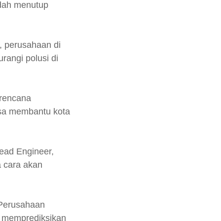
dah menutup
a, perusahaan di
rangi polusi di
erencana
isa membantu kota
ead Engineer,
a cara akan
 Perusahaan
k memprediksikan