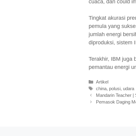
cuaca, dan could i
Tingkat akurasi pr
pemula yang sukses
jumlah energi bers
diproduksi, sistem
Terakhir, IBM juga 
pemantau energi u
Kategori
Artikel
Tag
china
,
polusi
,
udara
Mandarin Teacher | 
Pemasok Daging Mc