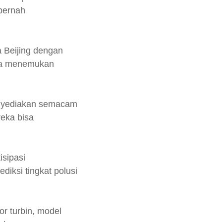
pernah
a Beijing dengan
isa menemukan
menyediakan semacam
reka bisa
isipasi
diksi tingkat polusi
r turbin, model